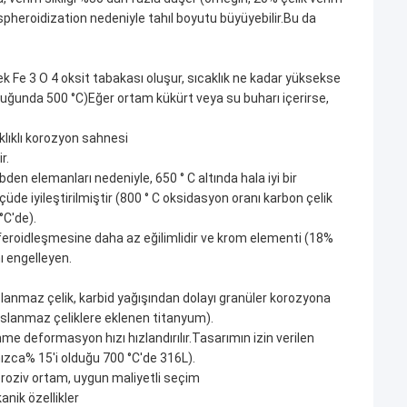
pheroidization nedeniyle tahıl boyutu büyüyebilir.Bu da
k Fe 3 O 4 oksit tabakası oluşur, sıcaklık ne kadar yüksekse
olduğunda 500 °C)Eğer ortam kükürt veya su buharı içerirse,
aklıklı korozyon sahnesi
r.
bden elemanları nedeniyle, 650 ° C altında hala iyi bir
üde iyileştirilmiştir (800 ° C oksidasyon oranı karbon çelik
°C'de).
 sferoidleşmesine daha az eğilimlidir ve krom elementi (18%
ı engelleyen.
slanmaz çelik, karbid yağışından dolayı granüler korozyona
1 paslanmaz çeliklere eklenen titanyum).
e deformasyon hızı hızlandırılır.Tasarımın izin verilen
lnızca% 15'i olduğu 700 °C'de 316L).
koroziv ortam, uygun maliyetli seçim
anik özellikler