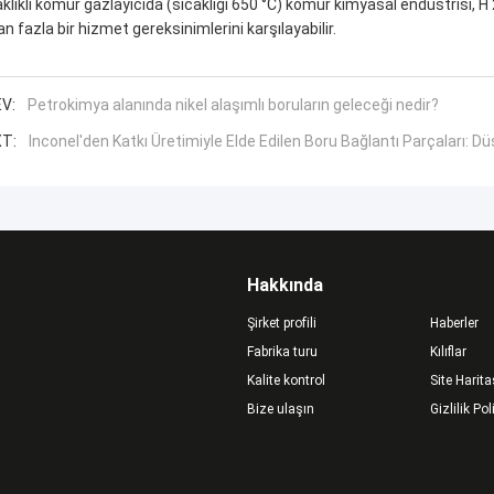
aklıklı kömür gazlayıcıda (sıcaklığı 650 °C) kömür kimyasal endüstrisi, H 
an fazla bir hizmet gereksinimlerini karşılayabilir.
V:
Petrokimya alanında nikel alaşımlı boruların geleceği nedir?
T:
Inconel'den Katkı Üretimiyle Elde Edilen Boru Bağlantı Parçaları: D
Hakkında
Şirket profili
Haberler
Fabrika turu
Kılıflar
Kalite kontrol
Site Harita
Bize ulaşın
Gizlilik Pol