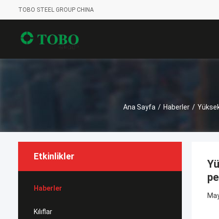
TOBO STEEL GROUP CHINA
Ana Sayfa
/
Haberler
/
Yüksek 
Etkinlikler
Yü
pe
Haberler
May
Kılıflar