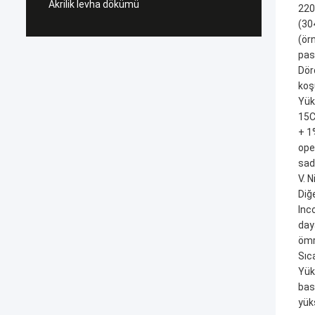
Akrilik levha dökümü
2205
(304
(ör
pas
Dör
koşu
Yük
15C
+ 1
ope
sad
V. N
Diğ
Inc
day
ömr
Sıc
Yük
bas
yük