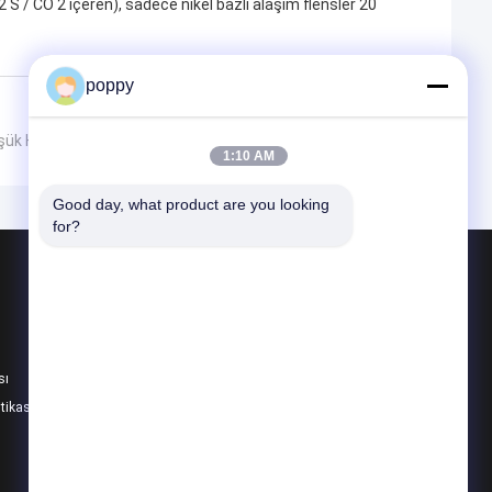
2 S / CO 2 içeren), sadece nikel bazlı alaşım flensler 20
poppy
üşük Hacimli Projeler İçin Ne Zaman Mantıklı?
1:10 AM
Good day, what product are you looking 
for?
Ürünler
Butt Weld Parçaları
Paslanmaz Çelik Dirsek
sı
Paslanmaz çelik tee
itikası
Tüm Kategoriler