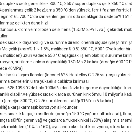
 dupleks çelik genellikle ≤ 300 ° C, 2507 süper dupleks çelik 350 ° C olabi
 paslanmaz çelik 2 kez),ama 350 °C'den yüksek, ferrit fazının ferritik faz
neğin 316L 700 ° C'de izin verilen gerilim oda sıcaklığında sadece% 15'tir)
lanmaz çelikten daha hızlı.
düncüsü, krom ve molibden çelik flens (15CrMo, P91, vb.): çekirdek mal
lları
sek sıcaklık dayanıklılığı ve sürünme direnci önemli ölçüde iyileştirilmişt
rMo çelik (krom% 1 ~ 1.5%, molibden% 0.5) 550 ° C, 500 ° C'ye kadar bir s
% molibden) uzun vadede 650 ° C aşağıdaki işlem olabilir, sürünme kırılm
rasyon, sürünme kırılma dayanıklılığı 15CrMo 2 katıdır (örneğin 600 °
ece 40MPa).
ikel bazlı alaşım flanslar (Inconel 625, Hastelloy C-276 vs.): aşırı yükse
er malzemelerin ultra yüksek sıcaklıkta kırılması
onel 625 1093 °C'de hala 100MPa'dan fazla bir germe dayanıklılığını koru
anıklı olabilir,Ve yüksek sıcaklıklarda sürünen kırık ömrü 10 milyon'a k
ü (örneğin 800 °C, C-276 sürüklenme sıklığı 316L'nin 5 katıdır).
aklığa karşı karmaşık korozyon all-rounder
sek sıcaklıkta güçlü asitlerde (örneğin 150 °C yoğun sülfürik asit), flü
ınçta sülfür içeren yağ ve gazlarda,Yüksek nikel (≥50%) alaşım sistemi 
sek molibden (10% ila 16%), aynı anda oksidatif korozyona, stres koroz