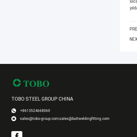
sıc
yıld
PRE
NEX
TOBO STEEL GROUP CHINA
+8613524668060
sales@tobo-group.com;sales@buttweldingfitting.com