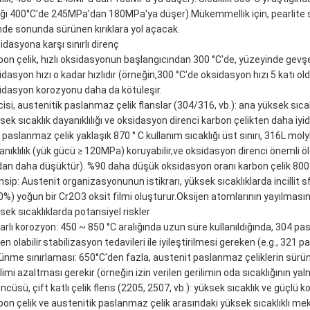
lığı 400°C'de 245MPa'dan 180MPa'ya düşer).Mükemmellik için, pearlite s
nde sonunda sürünen kırıklara yol açacak.
idasyona karşı sınırlı direnç
bon çelik, hızlı oksidasyonun başlangıcından 300 °C'de, yüzeyinde gevşe
idasyon hızı o kadar hızlıdır (örneğin,300 °C'de oksidasyon hızı 5 katı 
idasyon korozyonu daha da kötüleşir.
ncisi, austenitik paslanmaz çelik flanslar (304/316, vb.): ana yüksek sıc
sek sıcaklık dayanıklılığı ve oksidasyon direnci karbon çelikten daha iyidi
 paslanmaz çelik yaklaşık 870 ° C kullanım sıcaklığı üst sınırı, 316L moly
anıklılık (yük gücü ≥ 120MPa) koruyabilir,ve oksidasyon direnci önemli ölç
dan daha düşüktür). %90 daha düşük oksidasyon oranı karbon çelik 800
nsip: Austenit organizasyonunun istikrarı, yüksek sıcaklıklarda incillit
0%) yoğun bir Cr2O3 oksit filmi oluşturur.Oksijen atomlarının yayılmasın
sek sıcaklıklarda potansiyel riskler
arlı korozyon: 450 ~ 850 °C aralığında uzun süre kullanıldığında, 304 pa
n olabilir.stabilizasyon tedavileri ile iyileştirilmesi gereken (e.g., 32
ünme sınırlaması: 650°C'den fazla, austenit paslanmaz çeliklerin sürünm
ilimi azaltması gerekir (örneğin izin verilen gerilimin oda sıcaklığının ya
ncüsü, çift katlı çelik flens (2205, 2507, vb.): yüksek sıcaklık ve güçlü 
bon çelik ve austenitik paslanmaz çelik arasındaki yüksek sıcaklıklı mek