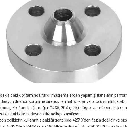
sek sıcaklık ortamında farklı malzemelerden yapılmış flansların perform
idasyon direnci, sürünme direnci,Termal istikrar ve orta uyumluluk, vb. 
Karbon çelik flanslar (örneğin, Q235, 20# çelik): düşük ve orta sıcaklık s
ek sıcaklıklarda dayanıklılık açıkça zayıflıyor.
bon çeliklerin kullanım sıcaklığı genellikle 425°C'den fazla değildir ve sı
tlik, 400°C'de 245MPa'dan 180MPa'ya düşer). Sıcaklık 350°C'yi aştığında,