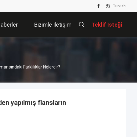
Turkish
aberler
Bizimle Iletişim
Teklif Isteği
Kur
ansındaki Farklılıklar Nelerdir?
en yapılmış flansların