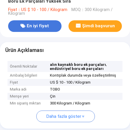
Boru Ek Parçaları Yüksek Sıra
Fiyat：US $ 10 - 100 / Kilogram
MOQ：300 Kilogram /
Kilogram
En iyi fiyat
Şimdi başvurun
Ürün Açıklaması
,
alın kaynaklı boru ek parçaları
Önemli Noktalar
endüstriyel boru ek parçaları
Ambalaj bilgileri
Kontrplak durumda veya özelleştirilmiş
Fiyat
US $ 10 - 100 / Kilogram
Marka adı
TOBO
Menşe yeri
Çin
Min sipariş miktarı
300 Kilogram / Kilogram
Daha fazla göster