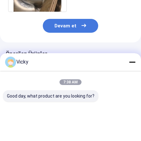
Yüksek Sıra
Devam et
Önerilen Ürünler
Vicky
7:38 AM
Good day, what product are you looking for?
Mükemmel Korozyon
Yüksek korozyon
Mevcut Boru
Direnci Destekleyen
dayanıklılığı olan
Hatlarına Kola
ve Güvenli Akışkan
UNS S32205 Stub
Entegrasyon İç
Transfer Sistemleri
Son Malzeme Sınıfı
Tasarlanmış
Sunan Alın Kaynaklı
ve Butt Saldırma
ALTIGEN Baş T
En iyi fiyat
En iyi fiyat
En iyi fiy
Bağlantı Alın
Sonu Bağlantı
Sunulan Kayna