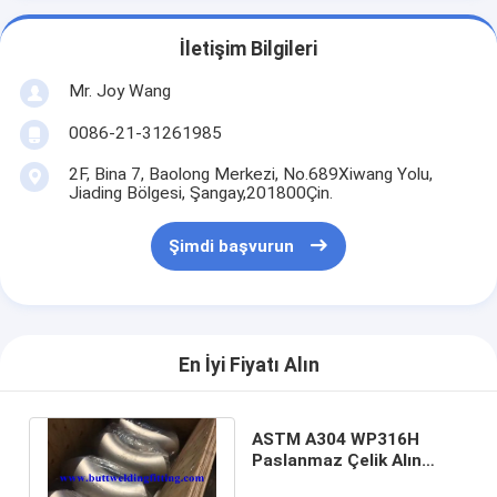
İletişim Bilgileri
Mr. Joy Wang
0086-21-31261985
2F, Bina 7, Baolong Merkezi, No.689Xiwang Yolu,
Jiading Bölgesi, Şangay,201800Çin.
Şimdi başvurun
En İyi Fiyatı Alın
ASTM A304 WP316H
Paslanmaz Çelik Alın
Kaynaklı Boru Ek Parçaları