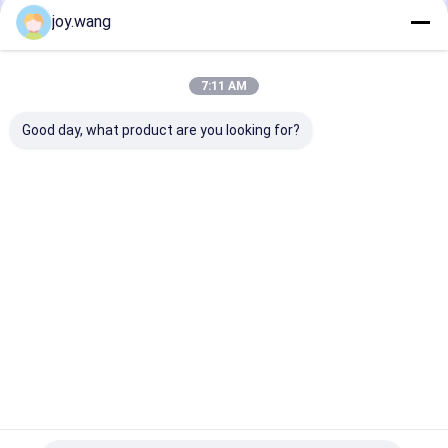
joy.wang
Kategorilerimiz
7:11 AM
Good day, what product are you looking for?
Butt Weld Parçaları
Paslanmaz Çelik
Paslanmaz çeli
Dirsek
Ana
Hakkımızda
Bize
Desktop
sayfa
ulaşın
Site
Site Haritası
Privacy Policy
Kalite
Butt Weld Parçaları
Çin fabrikası.Copyright © 2026 TOBO
STEEL GROUP CHINA. All Rights Reserved.