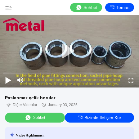
Sohbet
Temas
Paslanmaz çelik borular
Diğer Videolar
January 03, 2025
Sohbet
Bizimle Iletişim Kur
Video Açıklaması: