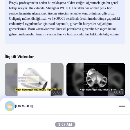
Birçok profesyonelin neden bu yaklaşıma dikkat ettiğini öğrenmek için bu genel
bakışı izleyin. Bu videoda, Shanghai WHITE LAI'deki paslanmaz çelik boru
çemberlerimizin arkasındaki üretim sürecini ve kalite kontrolünü sergiliyoruz.
Gelişmiş mühendisliğimizin ve ISO9001 sertifikalı üretimimizin dünya çapındaki
endüstriyel uygulamalar için nasıl dayanıklı, güvenilir bileşenler sağladığını
göreceksiniz. Boru kasnaklarımızı küresel pazarlarda güvenilir bir seçim haline
getiren malzemeler, tasarım standartları ve test prosedürleri hakkında bilgi edinin.
İlişkili Videolar
00:06
00:03
Premium Paslanmaz Çelik Alın
Dikişsiz Paslanmaz Çelik Alın
joy.wang
Kaynaklı Dirsek Boru Ek Parçaları
Kaynaklı Tee Endüstriyel Bağlantı
Elemanı
Alın Kaynaklı Ek Parçalar
Alın Kaynaklı Ek Parçalar
July 28, 2026
July 29, 2026
3:07 AM