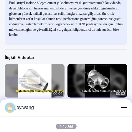
Endüstriyel makine bileşenlerinizi yükseltmeyi mi düşünüyorsunuz? Bu videoda,
dayanıklılıklarını, hassas mühendisliklerini ve gerçek dünyadaki uygulamalarını
gösteren yüksek kaliteli paslanmaz çelik flanşlarımızı sergiliyoruz. Bu kritik
bileşenlerin zorlu koşullar altında nasıl performans gösterdiğini görecek ve çeşitli
endüstriyel sistemlerdeki rollerini öğreneceksiniz. B2B profesyonelleri için üretim
mükemmelliğini ve güvenilirliğini vurgulayan bilgilendirici bir kılavuz için bize
katılın.
İlişkili Videolar
00:06
00:03
Premium Paslanmaz Çelik Alın
Dikişsiz Paslanmaz Çelik Alın
joy.wang
Kaynaklı Dirsek Boru Ek Parçaları
Kaynaklı Tee Endüstriyel Bağlantı
Elemanı
Alın Kaynaklı Ek Parçalar
Alın Kaynaklı Ek Parçalar
July 28, 2026
July 29, 2026
7:45 AM