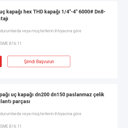
 uç kapağı hex THD kapağı 1/4"-4" 6000# Dn8-
tajı
durumlarda veya müşterilerin ihtiyacına göre
ASME B16.11
Şimdi Başvurun
apağı uç kapağı dn200 dn150 paslanmaz çelik
lantı parçası
durumlarda veya müşterilerin ihtiyacına göre
 Aimee
dirmesinde, TOBO
ASME B16.11