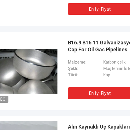
En Iyi Fiyat
B16.9 B16.11 Galvanizasyo
Cap For Oil Gas Pipelines
Malzeme:
Karbon çelik
Şekli:
Müşterinin İst
Türü:
Kap
En Iyi Fiyat
DEO
Alın Kaynaklı Uç Kapakla