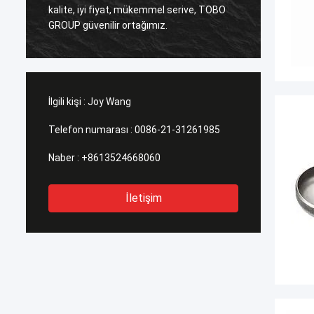
kalite, iyi fiyat, mükemmel serive, TOBO
Kaliteli, biz bö
GROUP güvenilir ortağımız.
süresi
İlgili kişi :
Joy Wang
Telefon numarası :
0086-21-31261985
Naber :
+8613524668060
İletişim