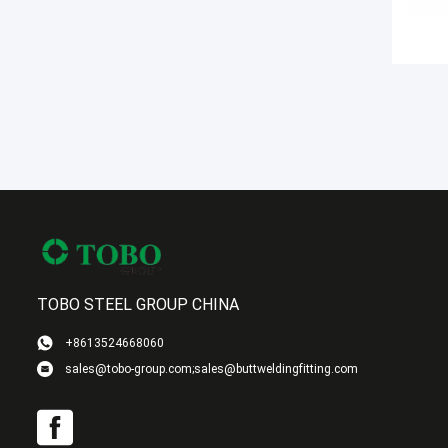
TOBO STEEL GROUP CHINA
+8613524668060
sales@tobo-group.com;sales@buttweldingfitting.com