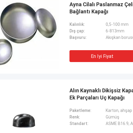
Ayna Cilalı Paslanmaz Çel
Bağlantı Kapağı
Kalınlık:
0,5-100 mm
Dış çap:
6-813mm
Başvuru:
Akışkan borus
En Iyi Fiyat
Alın Kaynaklı Dikişsiz Ka
Ek Parçaları Uç Kapağı
Paketleme:
Karton, ahşap 
Renk:
Gümüş
Standart:
ASME B16.9, 