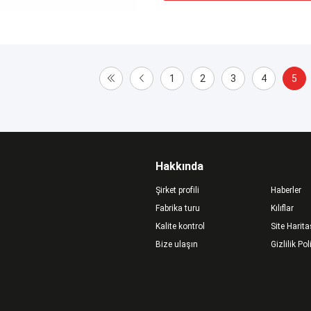
1
2
3
4
5
Hakkında
Şirket profili
Haberler
Fabrika turu
Kılıflar
Kalite kontrol
Site Harita
Bize ulaşın
Gizlilik Pol