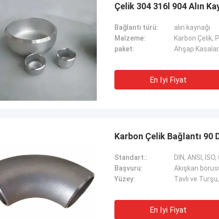
Çelik 304 316l 904 Alın Ka
Bağlantı türü:
alın kaynağı
Malzeme:
Karbon Çelik, 
paket:
Ahşap Kasalar,
En Iyi Fiyat
Karbon Çelik Bağlantı 90 
Standart::
DIN, ANSI, ISO,
Başvuru:
Akışkan borus
Yüzey:
Tavlı ve Turşu,
En Iyi Fiyat