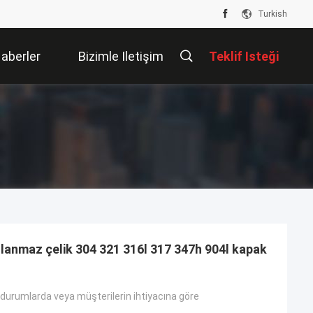
Turkish
aberler
Bizimle Iletişim
Teklif Isteği
Kur
slanmaz çelik 304 321 316l 317 347h 904l kapak
durumlarda veya müşterilerin ihtiyacına göre