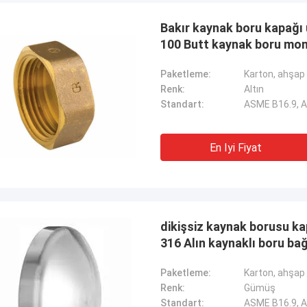
Bakır kaynak boru kapağı
100 Butt kaynak boru mon
Paketleme:
Karton, ahşap 
Renk:
Altın
Standart:
ASME B16.9, 
En Iyi Fiyat
dikişsiz kaynak borusu k
316 Alın kaynaklı boru bağ
Paketleme:
Karton, ahşap 
ABD --- Alfaro
Brezilya ---
Renk:
Gümüş
182 F55 Süper Dubleks Flanş,
En son satıcı derecelen
Standart:
ASME B16.9, 