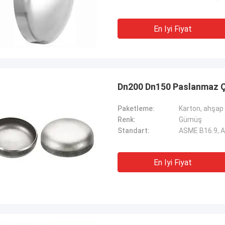
yle! Ve zamanında teslimat
mükemmel derecelendirme
 de, çok profesyonel.
işbirliğine devam edecek
En Iyi Fiyat
Dn200 Dn150 Paslanmaz Çe
Paketleme:
Karton, ahşap 
Renk:
Gümüş
Standart:
ASME B16.9, 
En Iyi Fiyat