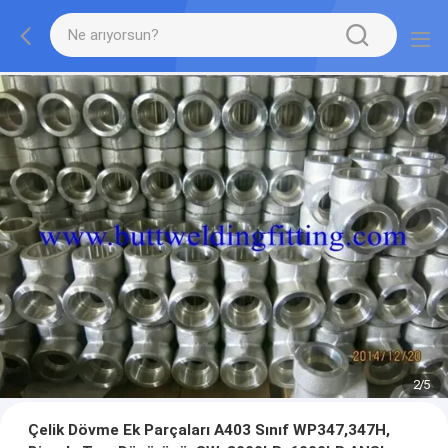
2
/
5
Çelik Dövme Ek Parçaları A403 Sınıf WP347,347H,