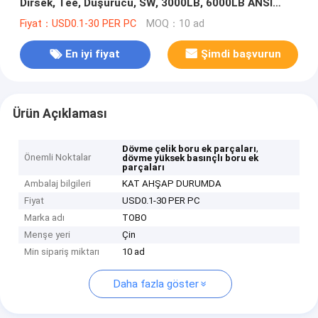
Dirsek, Tee, Düşürücü, SW, 3000LB, 6000LB ANSI
B16.11
Fiyat：USD0.1-30 PER PC
MOQ：10 ad
En iyi fiyat
Şimdi başvurun
Ürün Açıklaması
,
Dövme çelik boru ek parçaları
Önemli Noktalar
dövme yüksek basınçlı boru ek
parçaları
Ambalaj bilgileri
KAT AHŞAP DURUMDA
Fiyat
USD0.1-30 PER PC
Marka adı
TOBO
Menşe yeri
Çin
Min sipariş miktarı
10 ad
Daha fazla göster