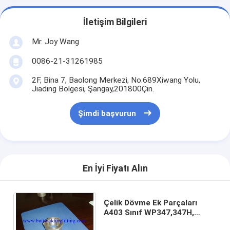
İletişim Bilgileri
Mr. Joy Wang
0086-21-31261985
2F, Bina 7, Baolong Merkezi, No.689Xiwang Yolu,
Jiading Bölgesi, Şangay,201800Çin.
Şimdi başvurun
En İyi Fiyatı Alın
Çelik Dövme Ek Parçaları
A403 Sınıf WP347,347H,
Dirsek, Tee, Düşürücü, SW,