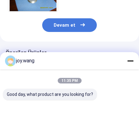
3000LB, 6000LB ANSI B16.11
Devam et
Önerilen Ürünler
joy.wang
11:35 PM
Good day, what product are you looking for?
Kimyasal olarak
Eşit T Tee Kimyasal
Çeşitli endüstr
galvanizli söndürme
Galvanizli Söndürme
boru ihtiyaçlar
ve ısıtma, dövme
ve Temperleme
karşılamak içi
boru armatürleri
Dövme Boru Bağlantı
çeşitli boyutla
Elemanları
spesifikasyon
En iyi fiyat
En iyi fiyat
En iyi fiy
mevcut olan ka