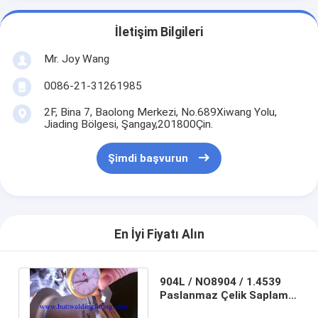
İletişim Bilgileri
Mr. Joy Wang
0086-21-31261985
2F, Bina 7, Baolong Merkezi, No.689Xiwang Yolu,
Jiading Bölgesi, Şangay,201800Çin.
Şimdi başvurun
En İyi Fiyatı Alın
904L / NO8904 / 1.4539
Paslanmaz Çelik Saplama,
Mafsal Saplama Ucu 1/2