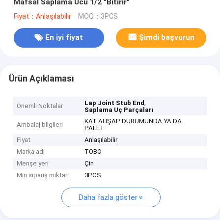
Mafsal Saplama Ucu 1/2 "Bitirir"
Fiyat：Anlaşılabilir
MOQ：3PCS
En iyi fiyat
Şimdi başvurun
Ürün Açıklaması
,
Lap Joint Stub End
Önemli Noktalar
Saplama Uç Parçaları
KAT AHŞAP DURUMUNDA YA DA
Ambalaj bilgileri
PALET
Fiyat
Anlaşılabilir
Marka adı
TOBO
Menşe yeri
Çin
Min sipariş miktarı
3PCS
Daha fazla göster