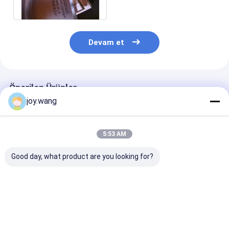
"Bitirir"
Devam et
Önerilen Ürünler
joy.wang
5:53 AM
Good day, what product are you looking for?
ASTM A403 WP304L
ASTM A403 WP316L
ASTM B366 W
Dikişsiz Paslanmaz
Kısa Desen
Süper Austenit
Çelik Stub Sonu
Paslanmaz Çelik
Paslanmaz Çel
Uzun Şekil Butt
Stub Uçları MSS SP-
Stub Sonları 
kaynak boru
43 Alın Birleştirme
SP-43 Korozy
En iyi fiyat
En iyi fiyat
En iyi fiy
armatürleri
Boru Bağlantı
Dirençli Butt 