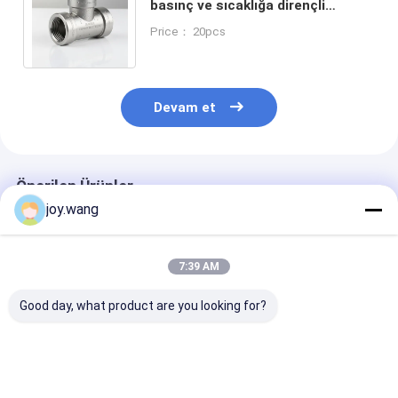
basınç ve sıcaklığa dirençli
korozyona dayanıklı paslanmaz
Price： 20pcs
çelik Tee bağlantısı
Devam et
Önerilen Ürünler
joy.wang
7:39 AM
Good day, what product are you looking for?
150# Stainless Steel
ASME B16.5 WP304L
Soket Kaynak 
Equal Tee WP304L
/ 316L 150 #
Dövme Tee 304
316L Butt-weld Pipe
Paslanmaz Çelik Eşit
Paslanmaz Çel