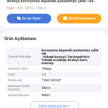
dirençli korozyona dayanıklı paslanmaz çelik Tee
bağlantısı
Fiyat：1.5
MOQ：20pcs
En iyi fiyat
Şimdi başvurun
Ürün Açıklaması
korozyona dayanıklı paslanmaz çelik
tee
Önemli Noktalar
,
,
Yüksek basınçlı Tee konektörü
Yüksek sıcaklığa dirençli boru
montajı
Delivery Time
10days
Fiyat
1.5
Marka adı
TOBO GROUP
Minimum Order
20pcs
Quantity
Model Number
#0001
Daha fazla göster