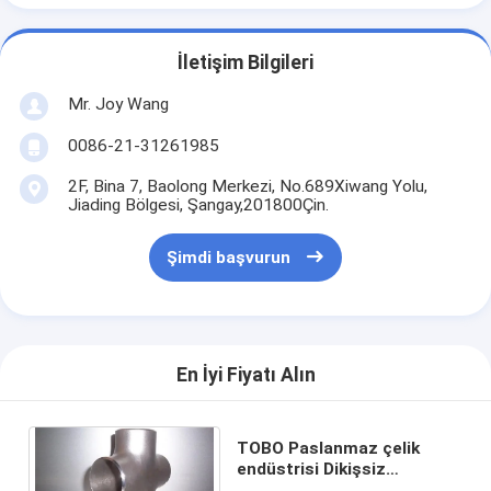
İletişim Bilgileri
Mr. Joy Wang
0086-21-31261985
2F, Bina 7, Baolong Merkezi, No.689Xiwang Yolu,
Jiading Bölgesi, Şangay,201800Çin.
Şimdi başvurun
En İyi Fiyatı Alın
TOBO Paslanmaz çelik
endüstrisi Dikişsiz
eşit/Kısaltma Butt kaynak