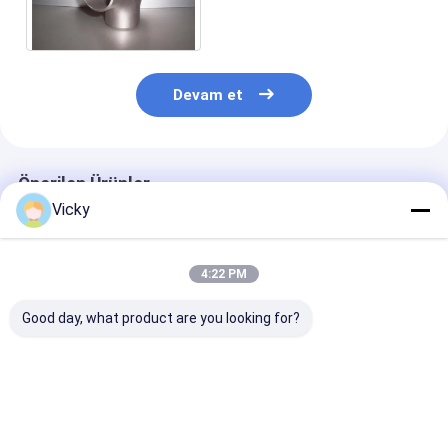
boru Dikiş eşit çapraz
Devam et
Önerilen Ürünler
Vicky
4:22 PM
Good day, what product are you looking for?
Mükemmel Korozyon
Yüksek korozyon
Mevcut Boru
Direnci Destekleyen
dayanıklılığı olan
Hatlarına Kola
ve Güvenli Akışkan
UNS S32205 Stub
Entegrasyon İç
Transfer Sistemleri
Son Malzeme Sınıfı
Tasarlanmış
Sunan Alın Kaynaklı
ve Butt Saldırma
ALTIGEN Baş T
En iyi fiyat
En iyi fiyat
En iyi fiy