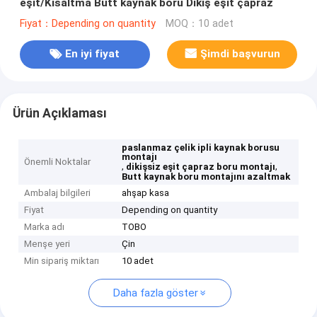
eşit/Kısaltma Butt kaynak boru Dikiş eşit çapraz
Fiyat：Depending on quantity
MOQ：10 adet
En iyi fiyat
Şimdi başvurun
Ürün Açıklaması
paslanmaz çelik ipli kaynak borusu
montajı
Önemli Noktalar
,
,
dikişsiz eşit çapraz boru montajı
Butt kaynak boru montajını azaltmak
Ambalaj bilgileri
ahşap kasa
Fiyat
Depending on quantity
Marka adı
TOBO
Menşe yeri
Çin
Min sipariş miktarı
10 adet
Daha fazla göster